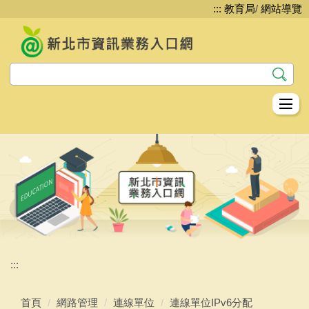
:::
教育局
/
網站導覽
跳
到
主
要
內
容
區
教資科資教股簡介
資訊安全
網路管理
系統服務
平台服務
:::
生生用平板
首頁
網路管理
連線單位
連線單位IPv6分配