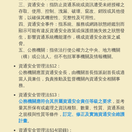
三、資通安全：指防止資通系統或資訊遭受未經授權之
存取、使用、控制、洩漏、破壞、竄改、銷毀或其他侵
害，以確保其機密性、完整性及可用性。
四、資通安全事件：指系統、服務或網路狀態經鑑別而
顯示可能有違反資通安全政策或保護措施失效之狀態發
生，影響資通系統機能運作，構成資通安全政策之威
脅。
五、公務機關：指依法行使公權力之中央、地方機關
（構）或公法人。但不包括軍事機關及情報機關。
資通安全管理法§12：
公務機關應置資通安全長，由機關首長指派副首長或適
當人員兼任，負責推動及監督機關內資通安全相關事
務。
資通安全管理法§13：
公務機關應符合其所屬資通安全責任等級之要求
，並考
量其所保有或處理之資訊種類、數量、性質、資通系統
之規模與性質等條件，
訂定、修正及實施資通安全維護
計畫
。
資通安全管理法§14(節錄)：