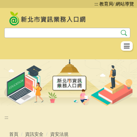
:::
教育局
/
網站導覽
跳
到
主
要
內
容
區
教資科資教股簡介
資訊安全
網路管理
系統服務
平台服務
:::
生生用平板
首頁
資訊安全
資安法規