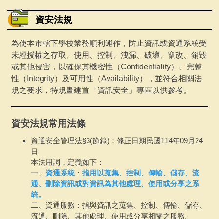
專案活動
資安法規
聯繫會議
為使本市轄下學校業務順利運作，防止資訊或資通系統受
未經授權之存取、使用、控制、洩漏、破壞、竄改、銷毀
下載專區
或其他侵害，以確保其機密性（
Confidentiality
）、完整
採購說明及相關文件
性（
Integrity
）及可用性（
Availability
），並符合相關法
規之要求，特規畫建置「資訊安全」專區以供參考。
資安法規常用法條
資通安全管理法§3(節錄)：修正日期民國114年09月24
日
本法用詞，定義如下：
一、
資通系統
：
指用以蒐集、控制、傳輸、儲存、流
通、刪除資訊或對資訊為其他處理、使用或分享之系
統。
二、資通服務：指與資訊之蒐集、控制、傳輸、儲存、
流通、刪除、其他處理、使用或分享相關之服務。