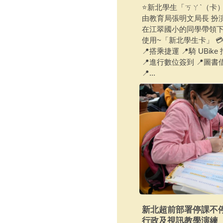
⭐新北學生「ㄎㄚˋ（卡
由教育局張明文局長 扮演 
在江翠國小的同學帶領
使用~「新北學生卡」 
📍搭乘捷運 📍騎 UBike
📍進行數位簽到 📍圖書
📍...
新北超前部署停課不
行政及視訊教學演練