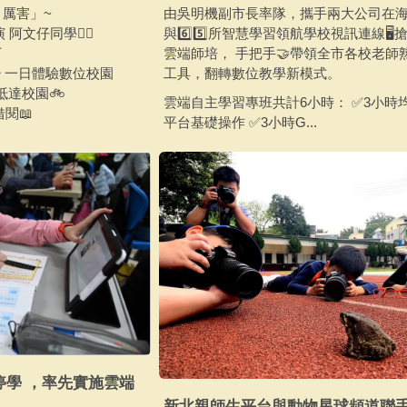
）厲害」~
由吳明機副市長率隊，攜手兩大公司在
阿文仔同學🙋‍♂
與6️⃣5️⃣所智慧學習領航學校視訊連線🖥
下
雲端師培， 手把手🤝帶領全市各校老師
 一日體驗數位校園
工具，翻轉數位教學新模式。
 抵達校園🚲
雲端自主學習專班共計6小時： ✅3小時
借閱📖
平台基礎操作 ✅3小時G...
停學 ，率先實施雲端
新北親師生平台與動物星球頻道聯