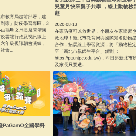
兒童月快來親子共學 ，線上動物檢
趣
北市教育局超前部署，建
到家」防疫學習專區，3
2020-08-13
小由張明文局長及黃清海
在家防疫可以救世界，小朋友在家學習
防疫雲端行政及視訊線上
救地球！新北市教育局與國際知名動物
範六年級視訊朝會演練，
合作，拓展線上學習資源，將「動物檢
會...
至「新北市親師生平台」(網址：
https://pts.ntpc.edu.tw/)，即日起新
及家長只要透...
暨PaGamO全國學科