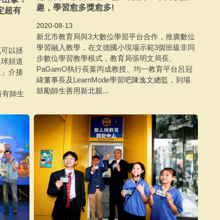
趣，學習愈多獎愈多!
定超有
2020-08-13
新北市教育局與3大數位學習平台合作，推廣數位
學習融入教學，在文德國小現場示範3個班級非同
也可以拯
步數位學習教學模式，教育局張明文局長、
星球頻道
PaGamO執行長葉丙成教授、均一教育平台呂冠
定」介接
緯董事長及LearnMode學習吧陳逸文總監，到場
鼓勵師生善用新北親...
北市所有師生