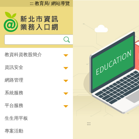
:::
教育局
/
網站導覽
跳
到
主
要
內
容
區
教資科資教股簡介
資訊安全
網路管理
系統服務
平台服務
生生用平板
:::
專案活動