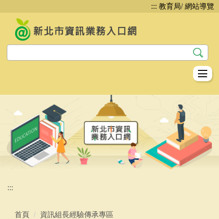
:::
教育局
/
網站導覽
跳
到
主
要
內
容
區
教資科資教股簡介
資訊安全
網路管理
系統服務
平台服務
:::
生生用平板
首頁
資訊組長經驗傳承專區