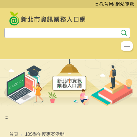
:::
教育局
/
網站導覽
跳
到
主
要
內
容
區
教資科資教股簡介
資訊安全
網路管理
系統服務
平台服務
:::
生生用平板
首頁
109學年度專案活動