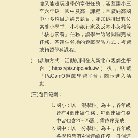
趣又能邊玩邊學的寒假任務，涵蓋國小三
至六年級、國中及高一課程，且廣納高國
中小多科目之經典題目，並加碼推出數位
素養小學堂、小小銀行家及反毒小英雄等
「核心素養」任務，讓學生透過闖關完成
任務、答題佔領地的遊戲學習方式，複習
或預習學科課程。
(
二)參加方式：活動期間登入新北市親師生平
台（https://pts.ntpc.edu.tw）後，點選
「PaGamO遊戲學習平台」圖示進入活
動。
(
三)題目範圍：
國小：以「混學科」為主，各年級
皆有4個連續任務，每個連續任務
中皆包含20~25題，需依序完成。
國中：以「分學科」為主，各年級
各學科皆有4個連續任務，每個連