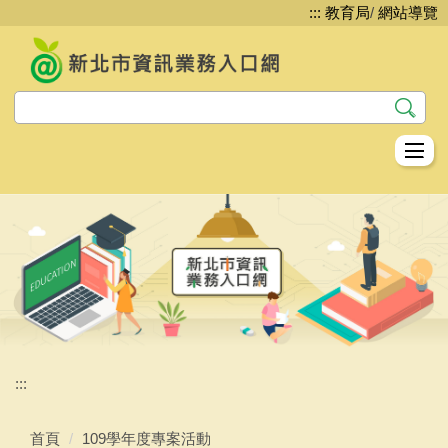
:::
教育局
/
網站導覽
跳
到
主
要
內
容
區
教資科資教股簡介
資訊安全
網路管理
系統服務
平台服務
:::
生生用平板
首頁
109學年度專案活動