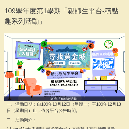
專案活動
109學年度第1學期「親師生平台-積點
趣系列活動」
聯繫會議
下載專區
採購說明及相關文件
109年「積點趣活動」
一、活動日期：自109年10月12日（星期一）至109年12月13
日（星期日）止，依各平台公告時間。
二、活動簡介：
1.LearnMode學習吧-尋找黃金城：本活動共有亞特蘭提斯