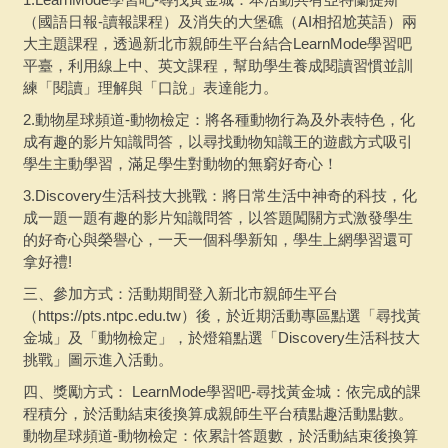
（國語日報-讀報課程）及消失的大堡礁（AI相招尬英語）兩
大主題課程，透過新北市親師生平台結合LearnMode學習吧
平臺，利用線上中、英文課程，幫助學生養成閱讀習慣並訓
練「閱讀」理解與「口說」表達能力。
2.動物星球頻道-動物檢定：將各種動物行為及外表特色，化
成有趣的影片知識問答，以尋找動物知識王的遊戲方式吸引
學生主動學習，滿足學生對動物的無窮好奇心！
3.Discovery生活科技大挑戰：將日常生活中神奇的科技，化
成一題一題有趣的影片知識問答，以答題闖關方式激發學生
的好奇心與榮譽心，一天一個科學新知，學生上網學習還可
拿好禮!
三、參加方式：活動期間登入新北市親師生平台
（https://pts.ntpc.edu.tw）後，於近期活動專區點選「尋找黃
金城」及「動物檢定」，於燈箱點選「Discovery生活科技大
挑戰」圖示進入活動。
四、獎勵方式： LearnMode學習吧-尋找黃金城：依完成的課
程積分，於活動結束後換算成親師生平台積點趣活動點數。
動物星球頻道-動物檢定：依累計答題數，於活動結束後換算