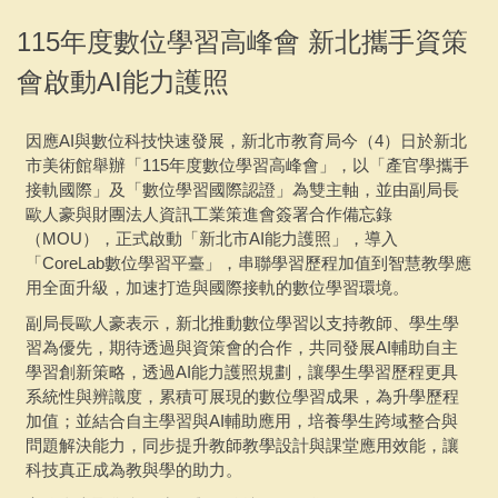
專案活動
115年度數位學習高峰會 新北攜手資策
會啟動AI能力護照
聯繫會議
下載專區
因應AI與數位科技快速發展，新北市教育局今（4）日於新北
市美術館舉辦「115年度數位學習高峰會」，以「產官學攜手
採購說明及相關文件
接軌國際」及「數位學習國際認證」為雙主軸，並由副局長
歐人豪與財團法人資訊工業策進會簽署合作備忘錄
（MOU），正式啟動「新北市AI能力護照」，導入
「CoreLab數位學習平臺」，串聯學習歷程加值到智慧教學應
用全面升級，加速打造與國際接軌的數位學習環境。
副局長歐人豪表示，新北推動數位學習以支持教師、學生學
習為優先，期待透過與資策會的合作，共同發展AI輔助自主
學習創新策略，透過AI能力護照規劃，讓學生學習歷程更具
系統性與辨識度，累積可展現的數位學習成果，為升學歷程
加值；並結合自主學習與AI輔助應用，培養學生跨域整合與
問題解決能力，同步提升教師教學設計與課堂應用效能，讓
科技真正成為教與學的助力。