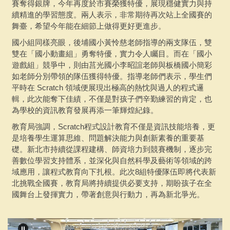
賽奪得銀牌，今年再度於市賽榮獲特優，展現穩健實力與持
續精進的學習態度。兩人表示，非常期待再次站上全國賽的
舞臺，希望今年能在細節上做得更好更進步。
國小組同樣亮眼，後埔國小黃怜慈老師指導的兩支隊伍，雙
雙在「國小動畫組」勇奪特優，實力令人矚目。而在「國小
遊戲組」競爭中，則由莒光國小李昭誼老師與板橋國小簡彩
如老師分別帶領的隊伍獲得特優。指導老師們表示，學生們
平時在 Scratch 領域便展現出極高的熱忱與過人的程式邏
輯，此次能奪下佳績，不僅是對孩子們辛勤練習的肯定，也
為學校的資訊教育發展再添一筆輝煌紀錄。
教育局強調，Scratch程式設計教育不僅是資訊技能培養，更
是培養學生運算思維、問題解決能力與創新素養的重要基
礎。新北市持續從課程建構、師資培力到競賽機制，逐步完
善數位學習支持體系，並深化與自然科學及藝術等領域的跨
域應用，讓程式教育向下扎根。此次8組特優隊伍即將代表新
北挑戰全國賽，教育局將持續提供必要支持，期盼孩子在全
國舞台上發揮實力，帶著創意與行動力，再為新北爭光。