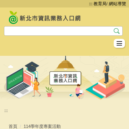
:::
教育局
/
網站導覽
跳
到
主
要
內
容
區
教資科資教股簡介
資訊安全
網路管理
系統服務
平台服務
:::
生生用平板
首頁
114學年度專案活動