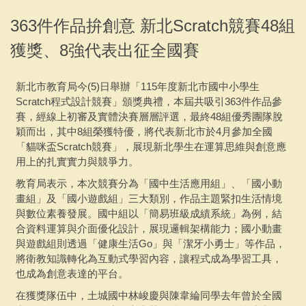
專案活動
363件作品拚創意 新北Scratch競賽48組
獲獎、8強代表出征全國賽
聯繫會議
下載專區
新北市教育局今(5)日舉辦「115年度新北市國中小學生
Scratch程式設計競賽」頒獎典禮，本屆共吸引363件作品參
採購說明及相關文件
賽，經線上初審及實體決賽層層評選，最終48組優秀團隊脫
穎而出，其中8組榮獲特優，將代表新北市於4月參加全國
「貓咪盃Scratch競賽」，展現新北學生在運算思維與創意應
用上的扎實實力與競爭力。
教育局表示，本次競賽分為「國中生活應用組」、「國小動
畫組」及「國小遊戲組」三大類別，作品主題緊扣生活情境
與數位素養發展。國中組以「簡易班級成績系統」為例，結
合資料運算與介面優化設計，展現邏輯架構能力；國小動畫
與遊戲組則透過「健康生活Go」與「潔牙小勇士」等作品，
將衛教知識轉化為互動式學習內容，讓程式成為學習工具，
也成為創意表達的平台。
在獲獎隊伍中，土城國中林峻慶與陳韋綸同學去年曾於全國