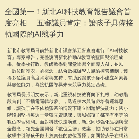
專案活動
全國第一！新北AI科技教育報告議會首
度亮相 五審議員肯定：讓孩子具備接
聯繫會議
軌國際的AI競爭力
下載專區
採購說明及相關文件
新北市教育局日前於新北市議會第五審查會進行「AI科技教
育」專案報告，完整說明新北推動AI教育的藍圖與治理成
果。從學校行政、教師教學到課堂學習全面導入AI，並以
「數位防護衣」的概念，結合數據辦學與風險控管機制，獲
得多位議員高度肯定與支持，有助於讓孩子從小建立AI素養
與數位能力，為接軌國際與未來競爭力奠定基礎。
教育局長張明文表示，新北重視科技教育向下扎根，幼教階
段首創「不插電邏輯啟蒙」，透過積木與遊戲培養運算思
維，讓孩子在不依賴螢幕的情況下建立問題解決能力；國小
階段則堅持每週一堂獨立資訊課，讓城鄉孩子都享有平等的
數位學習權利。面對科技快速演進，新北同步強化品德與安
全觀念，領先全國開發「數位品德」教案，協助教師在日常
教學中引導孩子做出負責任的數位選擇，如同替孩子在網路