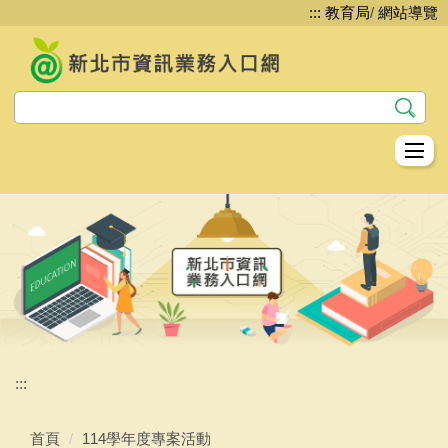
:::
教育局
/
網站導覽
跳
到
主
要
內
容
區
教資科資教股簡介
資訊安全
網路管理
系統服務
平台服務
:::
生生用平板
首頁
114學年度專案活動