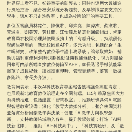
世界穿上看不見、卻很重要的防護衣；同時也運用大數據進
行風險控管，結合校安系統分析趨勢、及早辨識需要支持的
學生，讓AI不只走進教室，也成為校園治理的重要工具。
多位五審議員林銘仁、陳儀君、邱烽堯、陳偉杰、蔡淑君、
黃淑君、劉美芳、黃桂蘭、江怡臻及翁震州回饋指出，肯定
教育局在校園治理與便民服務上的「有感升級」，持續優化
親師生專用的「新北校園通APP」多元功能，包括配合「生
生喝鮮奶」政策整合數位學生證卡務系統，讓領取鮮奶、補
助與福利更便利;同時規劃推動健康數據無紙化，視力與體檢
回條可由診所端直接數位傳輸至APP，家長透過手機就能掌
握孩子成長紀錄，讓照護更即時、管理更精準，落實「數據
多跑路、家長少奔波」。
教育局表示，本次AI科技教育專案報告獲得議會高度肯定，
也展現新北教育數位治理走在全國前端。115年將聚焦四大方
向持續推進，包括建置「智慧教室」，推動班班具備AI電腦
與智慧教室設備；深化「教育大數據分析」，整合校園資料
並落實分析回饋教學與決策；促進「AI教學力與教學創
新」，支持教師跨域融入各科、提升教學效能；打造「AI科
技新北隊」，推動「AI+科技高中」、「科技實驗班」及「數