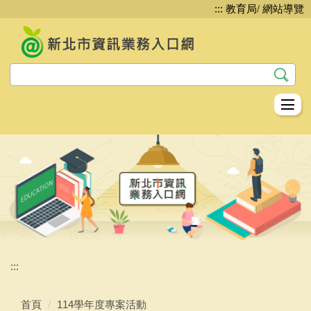
:::
教育局
/
網站導覽
跳
到
主
要
內
容
區
教資科資教股簡介
資訊安全
網路管理
系統服務
平台服務
:::
生生用平板
首頁
114學年度專案活動