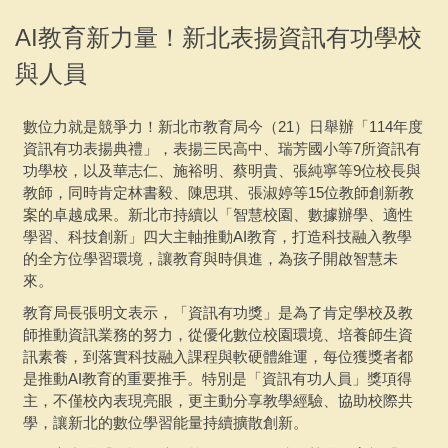
專案活動
AI教育新力量！新北表揚資訊有功學校
與人員
聯繫會議
下載專區
數位力就是競爭力！新北市教育局今（21）日舉辦「114年度
資訊有功表揚典禮」，表揚三民高中、瑞芳國小等7所資訊有
採購說明及相關文件
功學校，以及華志仁、施裕明、蔡明貴、張純寧等9位校長與
教師，同時肯定林書毅、陳思琪、張淑婷等15位教師創新教
案的卓越成果。新北市持續以「智慧校園、數據辦學、適性
學習、科技創新」四大主軸推動AI教育，打造科技融入教學
的全方位學習環境，讓教育與時俱進，為孩子開啟智慧未
來。
教育局長張明文表示，「資訊有功獎」是為了肯定學校及教
師推動資訊業務的努力，從優化數位校園環境、培養師生資
訊素養，到落實科技融入課程與軟硬體維運，每位獲獎者都
是推動AI教育的重要推手。特別是「資訊有功人員」獎項得
主，不僅校內表現亮眼，更主動分享教學經驗、協助校際共
學，讓新北的數位學習能量持續擴散創新。