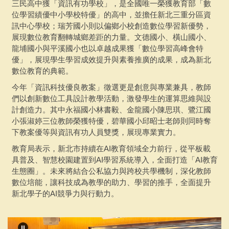
三民高中獲「資訊有功學校」，是全國唯一榮獲教育部「數
位學習績優中小學校特優」的高中，並擔任新北三重分區資
訊中心學校；瑞芳國小則以偏鄉小校創造數位學習新優勢，
展現數位教育翻轉城鄉差距的力量。文德國小、橫山國小、
龍埔國小與平溪國小也以卓越成果獲「數位學習高峰會特
優」，展現學生學習成效提升與素養推廣的成果，成為新北
數位教育的典範。
今年「資訊科技優良教案」徵選更是創意與專業兼具，教師
們以創新數位工具設計教學活動，激發學生的運算思維與設
計創造力。其中永福國小林書毅、金龍國小陳思琪、鷺江國
小張淑婷三位教師榮獲特優，碧華國小邱昭士老師則同時奪
下教案優等與資訊有功人員雙獎，展現專業實力。
教育局表示，新北市持續在AI教育領域全力前行，從平板載
具普及、智慧校園建置到AI學習系統導入，全面打造「AI教育
生態圈」。未來將結合公私協力與跨校共學機制，深化教師
數位培能，讓科技成為教學的助力、學習的推手，全面提升
新北學子的AI競爭力與行動力。