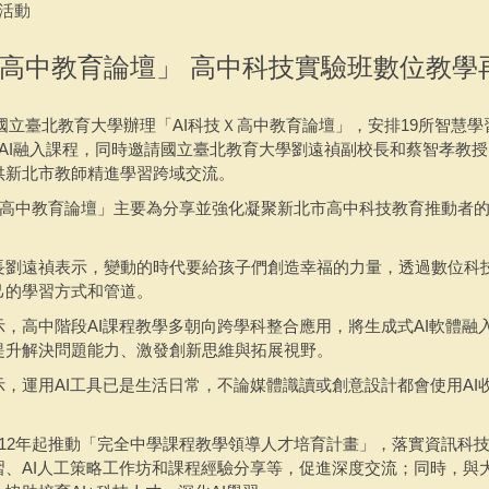
案活動
Ｘ高中教育論壇」 高中科技實驗班數位教學
於國立臺北教育大學辦理「AI科技Ｘ高中教育論壇」，安排19所智
AI融入課程，同時邀請國立臺北教育大學劉遠禎副校長和蔡智孝教授
供新北市教師精進學習跨域交流。
技X高中教育論壇」主要為分享並強化凝聚新北市高中科技教育推動者
。
長劉遠禎表示，變動的時代要給孩子們創造幸福的力量，透過數位科
己的學習方式和管道。
，高中階段AI課程教學多朝向跨學科整合應用，將生成式AI軟體
提升解決問題能力、激發創新思維與拓展視野。
，運用AI工具已是生活日常，不論媒體識讀或創意設計都會使用AI
12年起推動「完全中學課程教學領導人才培育計畫」，落實資訊科技
習、AI人工策略工作坊和課程經驗分享等，促進深度交流；同時，與