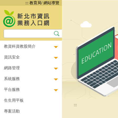
:::
教育局
/
網站導覽
跳
到
主
要
內
容
區
教資科資教股簡介
資訊安全
網路管理
系統服務
平台服務
生生用平板
:::
專案活動