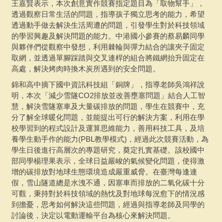
王嘉賢表示，本次創意實作競賽指定題目為「取物幫手」，
透過觀察日常生活的問題，指導孩子獨立思考的能力，希望
透過動手做去解決生活周遭的問題，引發學生對於科技領域
的學習興趣及解決問題的能力。中港國小參賽的蔡易麟同學
與夥伴們從觀察中發想，利用棘輪與彈力結合的讓夾子固定
取網，並透過單腳踩踏與交叉連桿的組合將鐵網抬升固定在
高處，解決烤肉時換木炭所遇到的安全問題。
錦和高中摘下國中資訊科技組「銅牌」，指導老師吳鴻祥說
明，本次「減少雪隧CO2排放並改善壅塞問題」結合人工智
慧，解決雪隧塞車及大量碳排放的問題，學生在競賽中，充
分了解全球暖化問題，並能提出可行的解決方案，利用在學
校學習到的程式設計及運算思維能力，善用科技工具，及培
養學生動手作的能力(PBL教學模式)，經過此次競賽活動，為
學生日後進行高層次的專題研究，奠定扎實基礎。該校國中
部同學楊理果表示，全球日益嚴峻的氣候變化問題，使得激
增的碳排放對地球生態環境造成嚴重威脅。在臺灣每逢連
假，雪山隧道總是水洩不通，因塞車而排放的二氧化碳十分
可觀，秉持對於科技領域的熱忱及對地球每況愈下的情況感
到擔憂，思考如何解決這些問題，經過與指導老師及同學的
討論後，決定以電動運輸平台為核心來解決問題。