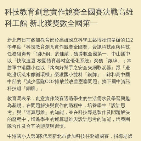
專案活動
科技教育創意實作競賽全國賽決戰高雄
科工館 新北獲獎數全國第一
聯繫會議
下載專區
新北市日前參加教育部於高雄國立科學工藝博物館舉辦的112
學年度『科技教育創意實作競賽全國賽』資訊科技組與科技
採購說明及相關文件
任務組勇奪「1銀5銅」的佳績，獲獎數全國第一。中山國中
以『快取速還-校園體育器材室優化系統』榮獲「銀牌」；常
勝軍中港國小也以『烤肉好幫手之安全夾網取炭器』跟『邊
吃邊玩流水麵循環機』榮獲國小雙料「銅牌」；錦和高中國
中部的『減少雪隧CO2排放並改善壅塞問題』摘下國中資訊
科技組「銅牌」。
教育局表示，創意實作競賽透過學生的生活需求及學習興趣
為基礎，在問題解決與實作的過程中，培養學生「設計思
考」與「運算思維」的知能，並在科技專题製作及問題解決
的歷程中，增進學生的運算思維與設計思考的知能，培養團
隊合作及合宜的態度與習慣。
中港國小入選3隊代表新北市參加科技任務組國賽，指導老師