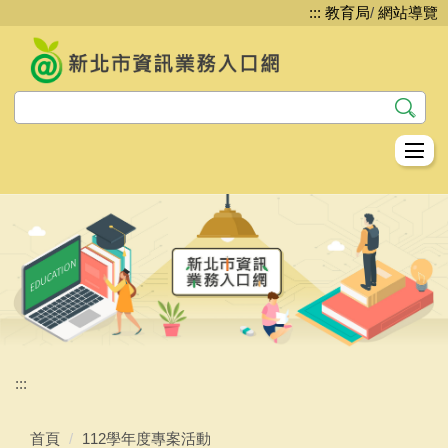
:::
教育局
/
網站導覽
跳
到
主
要
內
容
區
教資科資教股簡介
資訊安全
網路管理
系統服務
平台服務
:::
生生用平板
首頁
112學年度專案活動